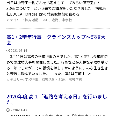
当日は小野田一樹さんをお迎えして「『みらい保育園』と
SDGsについて」という題でご講演をいただきました。株式会
社EDUCATION designの代表取締役を務める
カテゴリー:
探究活動・SGH
、
進路
、
中学校
高1・2学年行事 クラインズカップ～球技大
会
2021-03-16
3月11日は高校の学年行事の日でした。高1と高2は今年度初
めての球技大会を開催しました。行事などが大幅な制限を受け
る一年でしたが、その鬱憤をはらすかのように、みな生き生き
と競技に励んでいました。 また、高1は午前中は
カテゴリー:
学校行事
、
探究活動・SGH
、
高等学校
2020年度 高１「進路を考える日」を行いまし
た。
2020-11-13