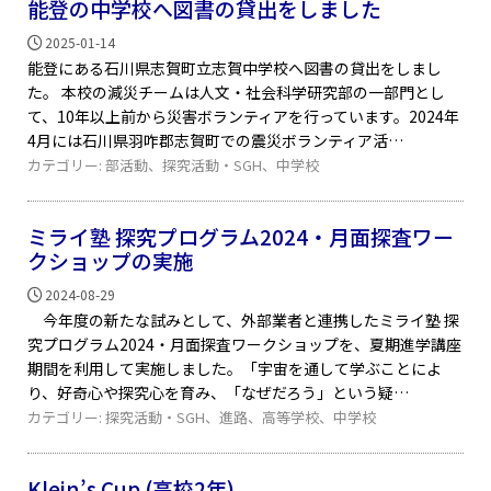
能登の中学校へ図書の貸出をしました
2025-01-14
能登にある石川県志賀町立志賀中学校へ図書の貸出をしまし
た。 本校の減災チームは人文・社会科学研究部の一部門とし
て、10年以上前から災害ボランティアを行っています。2024年
4月には石川県羽咋郡志賀町での震災ボランティア活
カテゴリー:
部活動
、
探究活動・SGH
、
中学校
ミライ塾 探究プログラム2024・月面探査ワー
クショップの実施
2024-08-29
今年度の新たな試みとして、外部業者と連携したミライ塾 探
究プログラム2024・月面探査ワークショップを、夏期進学講座
期間を利用して実施しました。「宇宙を通して学ぶことによ
り、好奇心や探究心を育み、「なぜだろう」という疑
カテゴリー:
探究活動・SGH
、
進路
、
高等学校
、
中学校
Klein’s Cup (高校2年)