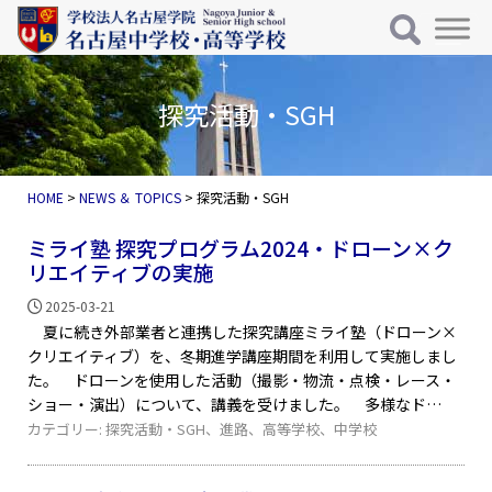
メインナビゲーション
コンテンツへスキップ
探究活動・SGH
HOME
>
NEWS ＆ TOPICS
>
探究活動・SGH
ミライ塾 探究プログラム2024・ドローン×ク
リエイティブの実施
2025-03-21
夏に続き外部業者と連携した探究講座ミライ塾（ドローン×
クリエイティブ）を、冬期進学講座期間を利用して実施しまし
た。 ドローンを使用した活動（撮影・物流・点検・レース・
ショー・演出）について、講義を受けました。 多様なド
カテゴリー:
探究活動・SGH
、
進路
、
高等学校
、
中学校