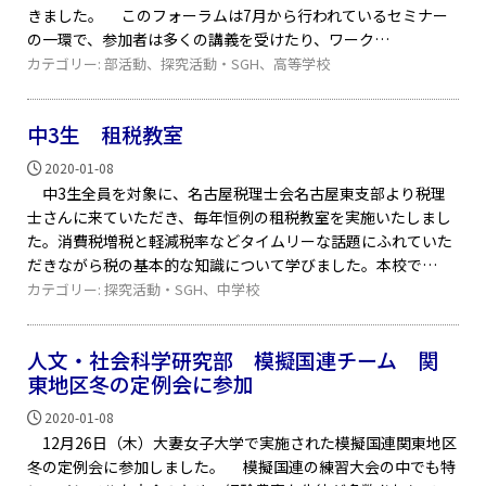
きました。 このフォーラムは7月から行われているセミナー
の一環で、参加者は多くの講義を受けたり、ワーク
カテゴリー:
部活動
、
探究活動・SGH
、
高等学校
中3生 租税教室
2020-01-08
中3生全員を対象に、名古屋税理士会名古屋東支部より税理
士さんに来ていただき、毎年恒例の租税教室を実施いたしまし
た。消費税増税と軽減税率などタイムリーな話題にふれていた
だきながら税の基本的な知識について学びました。本校で
カテゴリー:
探究活動・SGH
、
中学校
人文・社会科学研究部 模擬国連チーム 関
東地区冬の定例会に参加
2020-01-08
12月26日（木）大妻女子大学で実施された模擬国連関東地区
冬の定例会に参加しました。 模擬国連の練習大会の中でも特