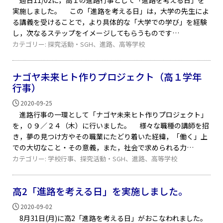
過日11/02に，高１の進路行事として「進路を考える日」を
実施しました。 この「進路を考える日」は，大学の先生によ
る講義を受けることで，より具体的な「大学での学び」を経験
し，次なるステップをイメージしてもらうものです
カテゴリー:
探究活動・SGH
、
進路
、
高等学校
ナゴヤ未来ヒト作りプロジェクト（高１学年
行事）
2020-09-25
進路行事の一環として「ナゴヤ未来ヒト作りプロジェクト」
を，０９／２４（木）に行いました。 様々な職種の講師を招
き，夢の見つけ方やその職業にたどり着いた経緯，「働く」上
での大切なこと・その意義，また，社会で求められる力
カテゴリー:
学校行事
、
探究活動・SGH
、
進路
、
高等学校
高2「進路を考える日」を実施しました。
2020-09-02
8月31日(月)に高2「進路を考える日」がおこなわれました。