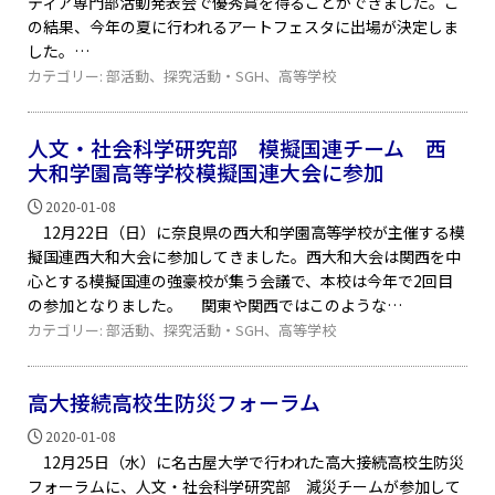
ティア専門部活動発表会で優秀賞を得ることができました。こ
の結果、今年の夏に行われるアートフェスタに出場が決定しま
した。
カテゴリー:
部活動
、
探究活動・SGH
、
高等学校
人文・社会科学研究部 模擬国連チーム 西
大和学園高等学校模擬国連大会に参加
2020-01-08
12月22日（日）に奈良県の西大和学園高等学校が主催する模
擬国連西大和大会に参加してきました。西大和大会は関西を中
心とする模擬国連の強豪校が集う会議で、本校は今年で2回目
の参加となりました。 関東や関西ではこのような
カテゴリー:
部活動
、
探究活動・SGH
、
高等学校
高大接続高校生防災フォーラム
2020-01-08
12月25日（水）に名古屋大学で行われた高大接続高校生防災
フォーラムに、人文・社会科学研究部 減災チームが参加して