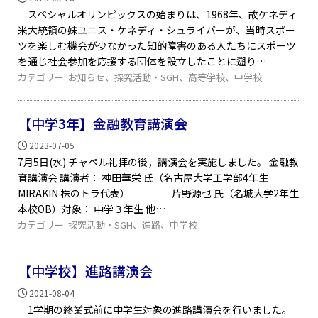
スペシャルオリンピックスの始まりは、1968年、故ケネディ
米大統領の妹ユニス・ケネディ・シュライバーが、当時スポー
ツを楽しむ機会が少なかった知的障害のある人たちにスポーツ
を通じ社会参加を応援する団体を設立したことに遡り
カテゴリー:
お知らせ
、
探究活動・SGH
、
高等学校
、
中学校
【中学3年】金融教育講演会
2023-07-05
7月5日(水) チャペル礼拝の後，講演会を実施しました。 金融教
育講演会 講演者： 神田華栄 氏（名古屋大学工学部4年生
MIRAKIN 株のトラ代表） 片野源也 氏（名城大学2年生
本校OB）対象： 中学３年生 他
カテゴリー:
探究活動・SGH
、
進路
、
中学校
【中学校】進路講演会
2021-08-04
1学期の終業式前に中学生対象の進路講演会を行いました。