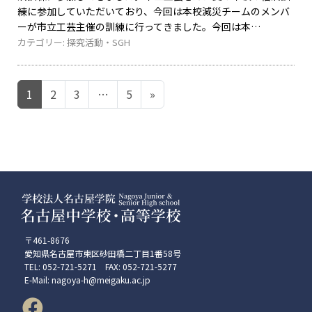
練に参加していただいており、今回は本校減災チームのメンバ
ーが市立工芸主催の訓練に行ってきました。今回は本
カテゴリー:
探究活動・SGH
投稿ナビゲーション
1
2
3
…
5
»
〒461-8676
愛知県名古屋市東区砂田橋二丁目1番58号
TEL: 052-721-5271 FAX: 052-721-5277
E-Mail: nagoya-h@meigaku.ac.jp