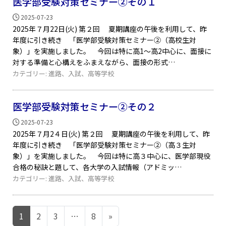
医学部受験対策セミナー②その１
2025-07-23
2025年７月22日(火) 第２回 夏期講座の午後を利用して、昨
年度に引き続き 「医学部受験対策セミナー②（高校生対
象）」を実施しました。 今回は特に高1～高2中心に、面接に
対する準備と心構えをふまえながら、面接の形式
カテゴリー:
進路
、
入試
、
高等学校
医学部受験対策セミナー②その２
2025-07-23
2025年７月2４日(火) 第２回 夏期講座の午後を利用して、昨
年度に引き続き 「医学部受験対策セミナー②（高３生対
象）」を実施しました。 今回は特に高３中心に、医学部現役
合格の秘訣と題して、各大学の入試情報（アドミッ
カテゴリー:
進路
、
入試
、
高等学校
投稿ナビゲーション
1
2
3
…
8
»