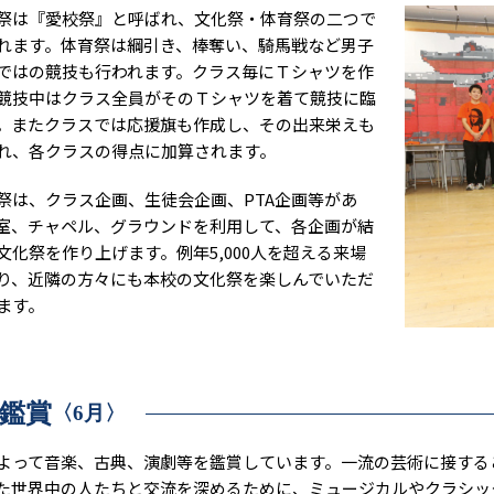
は『愛校祭』と呼ばれ、文化祭・体育祭の二つで
れます。体育祭は綱引き、棒奪い、騎馬戦など男子
ではの競技も行われます。クラス毎にＴシャツを作
競技中はクラス全員がそのＴシャツを着て競技に臨
。またクラスでは応援旗も作成し、その出来栄えも
れ、各クラスの得点に加算されます。
は、クラス企画、生徒会企画、PTA企画等があ
室、チャペル、グラウンドを利用して、各企画が結
文化祭を作り上げます。例年5,000人を超える来場
り、近隣の方々にも本校の文化祭を楽しんでいただ
ます。
鑑賞
〈6月〉
って音楽、古典、演劇等を鑑賞しています。一流の芸術に接する
た世界中の人たちと交流を深めるために、ミュージカルやクラシッ