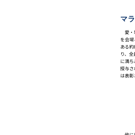
マ
愛・地
を会場
ある約
り、全
に満ち
授与さ
は表彰
他には