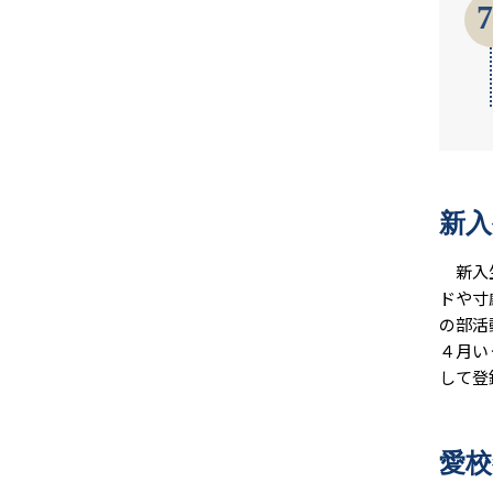
7
新入
新入生
ドや寸
の部活
４月い
して登
愛校