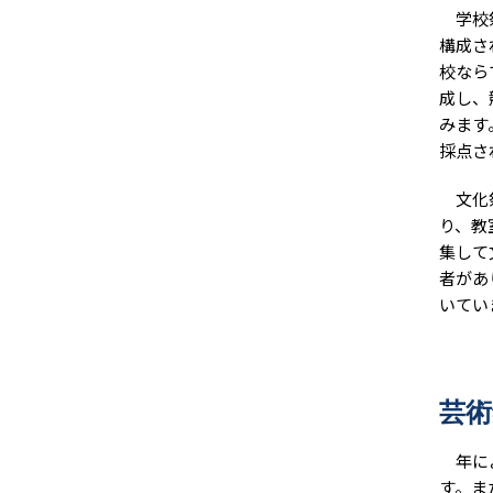
学校祭
構成さ
校なら
成し、
みます
採点さ
文化祭
り、教
集して
者があ
いてい
芸術
年によ
す。ま