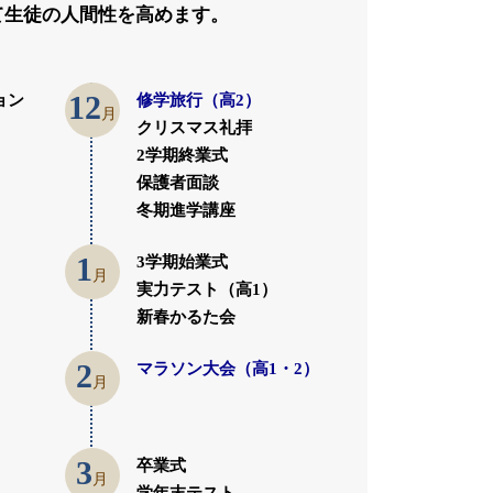
て生徒の人間性を高めます。
12
ョン
修学旅行（高2）
月
クリスマス礼拝
2学期終業式
保護者面談
冬期進学講座
1
3学期始業式
月
実力テスト（高1）
新春かるた会
2
マラソン大会（高1・2）
月
3
卒業式
月