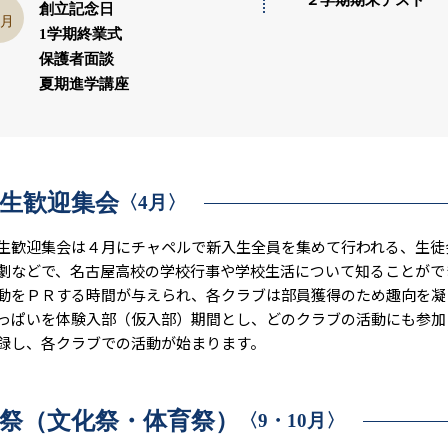
２学期期末テスト
創立記念日
月
1学期終業式
保護者面談
夏期進学講座
生歓迎集会
〈4月〉
歓迎集会は４月にチャペルで新入生全員を集めて行われる、生徒
劇などで、名古屋高校の学校行事や学校生活について知ることがで
動をＰＲする時間が与えられ、各クラブは部員獲得のため趣向を凝
っぱいを体験入部（仮入部）期間とし、どのクラブの活動にも参加
録し、各クラブでの活動が始まります。
祭（文化祭・体育祭）
〈9・10月〉