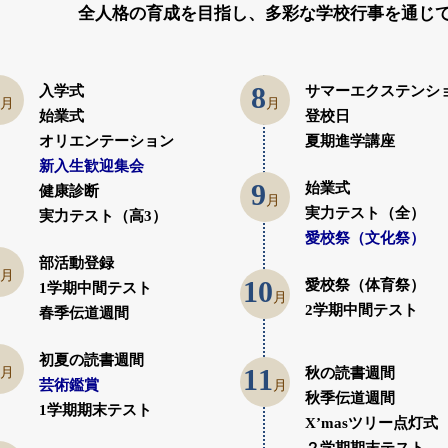
全人格の育成を目指し、多彩な学校行事を通じ
8
入学式
サマーエクステンシ
月
月
始業式
登校日
オリエンテーション
夏期進学講座
新入生歓迎集会
9
始業式
健康診断
月
実力テスト（全）
実力テスト（高3）
愛校祭（文化祭）
部活動登録
月
10
愛校祭（体育祭）
1学期中間テスト
月
2学期中間テスト
春季伝道週間
初夏の読書週間
月
11
秋の読書週間
月
芸術鑑賞
秋季伝道週間
1学期期末テスト
X’masツリー点灯式