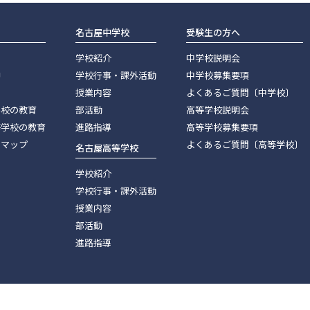
名古屋中学校
受験生の方へ
学校紹介
中学校説明会
神
学校行事・課外活動
中学校募集要項
授業内容
よくあるご質問〔中学校〕
学校の教育
部活動
高等学校説明会
等学校の教育
進路指導
高等学校募集要項
スマップ
よくあるご質問〔高等学校〕
名古屋高等学校
学校紹介
学校行事・課外活動
授業内容
部活動
進路指導
© 2009-
2026 Nagoya Gakuin.