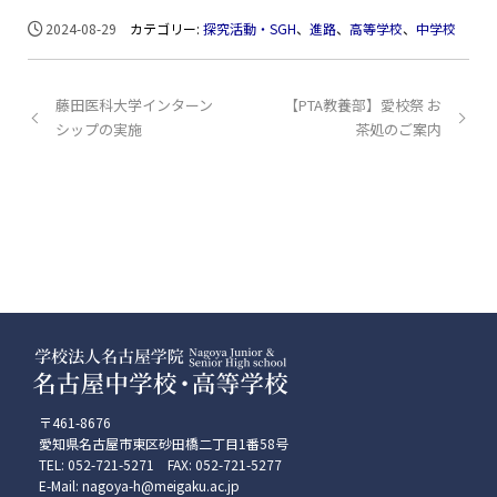
2024-08-29
カテゴリー:
探究活動・SGH
、
進路
、
高等学校
、
中学校
藤田医科大学インターン
【PTA教養部】愛校祭 お
シップの実施
茶処のご案内
〒461-8676
愛知県名古屋市東区砂田橋二丁目1番58号
TEL: 052-721-5271 FAX: 052-721-5277
E-Mail: nagoya-h@meigaku.ac.jp