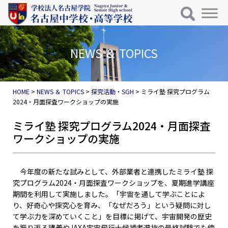
メインナビゲーション
コンテンツへスキップ
NEWS ＆ TOPICS
HOME
>
NEWS ＆ TOPICS
>
探究活動・SGH
>
ミライ塾 探究プログラム
2024・月面探査ワークショップの実施
ミライ塾 探究プログラム2024・月面探査
ワークショップの実施
今年度の新たな試みとして、外部業者と連携したミライ塾 探
究プログラム2024・月面探査ワークショップを、夏期進学講座
期間を利用して実施しました。「宇宙を通して学ぶことによ
り、好奇心や探究心を育み、「なぜだろう」という疑問に対し
て学ぶ力を深めていくこと」を目標に掲げて、宇宙開発の歴史
を振り返る講義やJAXA宇宙飛行士候補者選抜の最終試験でも使