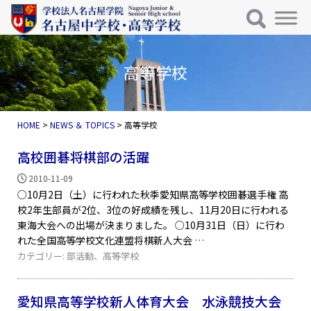
メインナビゲーション
コンテンツへスキップ
高等学校
HOME
>
NEWS ＆ TOPICS
>
高等学校
高校囲碁将棋部の活躍
2010-11-09
○10月2日（土）に行われた秋季愛知県高等学校囲碁選手権 高
校2年生部員が2位、3位の好成績を残し、11月20日に行われる
東海大会への出場が決まりました。 ○10月31日（日）に行わ
れた全国高等学校文化連盟将棋新人大会
カテゴリー:
部活動
、
高等学校
愛知県高等学校新人体育大会 水泳競技大会