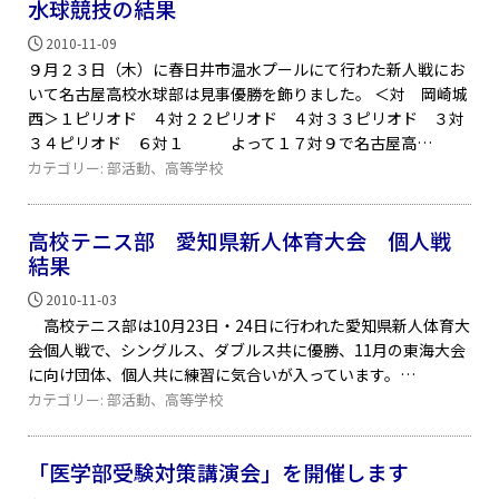
水球競技の結果
2010-11-09
９月２３日（木）に春日井市温水プールにて行わた新人戦にお
いて名古屋高校水球部は見事優勝を飾りました。 ＜対 岡崎城
西＞１ピリオド ４対２２ピリオド ４対３３ピリオド ３対
３４ピリオド ６対１ よって１７対９で名古屋高
カテゴリー:
部活動
、
高等学校
高校テニス部 愛知県新人体育大会 個人戦
結果
2010-11-03
高校テニス部は10月23日・24日に行われた愛知県新人体育大
会個人戦で、シングルス、ダブルス共に優勝、11月の東海大会
に向け団体、個人共に練習に気合いが入っています。
カテゴリー:
部活動
、
高等学校
「医学部受験対策講演会」を開催します