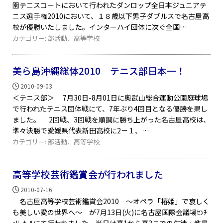
園テニスコートにおいて行われたダンロップ全日本ジュニアテ
ニス選手権2010において、１８歳以下男子ダブルスで名古屋高
校が優勝いたしました。インターハイ団体に次ぐ全国
カテゴリー:
部活動
、
高等学校
美ら島沖縄総体2010 テニス部日本一！
2010-09-03
＜テニス部＞ 7月30日-8月01日に奥武山総合運動公園庭球場
で行われたテニス団体戦にて、7年ぶり4回目となる優勝を果し
ました。 2回戦、3回戦を順調に勝ち上がった名古屋高校は、
準々決勝で愛媛県代表新田高校に2－１、
カテゴリー:
部活動
、
高等学校
高等学校芸術鑑賞会が行われました
2010-07-16
名古屋高等学校芸術鑑賞会2010 ～オペラ「椿姫」で哀しく
も美しい愛の世界へ～ が7月13日(火)に名古屋国際会議場ｾﾝﾁ