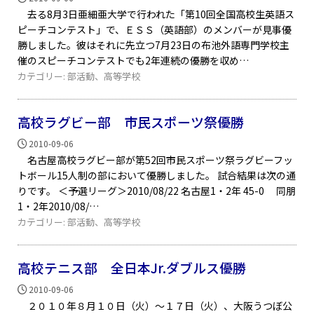
去る8月3日亜細亜大学で行われた「第10回全国高校生英語ス
ピーチコンテスト」で、ＥＳＳ（英語部）のメンバーが見事優
勝しました。彼はそれに先立つ7月23日の布池外語専門学校主
催のスピーチコンテストでも2年連続の優勝を収め
カテゴリー:
部活動
、
高等学校
高校ラグビー部 市民スポーツ祭優勝
2010-09-06
名古屋高校ラグビー部が第52回市民スポーツ祭ラグビーフッ
トボール15人制の部において優勝しました。 試合結果は次の通
りです。 ＜予選リーグ＞2010/08/22 名古屋1・2年 45-0 同朋
1・2年2010/08/
カテゴリー:
部活動
、
高等学校
高校テニス部 全日本Jr.ダブルス優勝
2010-09-06
２０１０年８月１０日（火）～１７日（火）、大阪うつぼ公