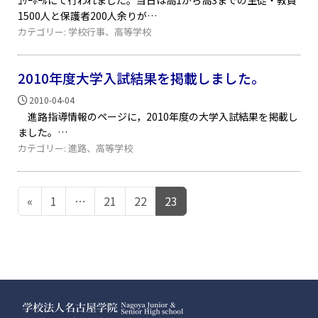
ｭﾘｰﾎｰﾙにて行われました。当日は高1から高3までの生徒・教員
1500人と保護者200人余りが
カテゴリー:
学校行事
、
高等学校
2010年度大学入試結果を掲載しました。
2010-04-04
進路指導情報のページに，2010年度の大学入試結果を掲載し
ました。
カテゴリー:
進路
、
高等学校
投稿ナビゲーション
«
1
…
21
22
23