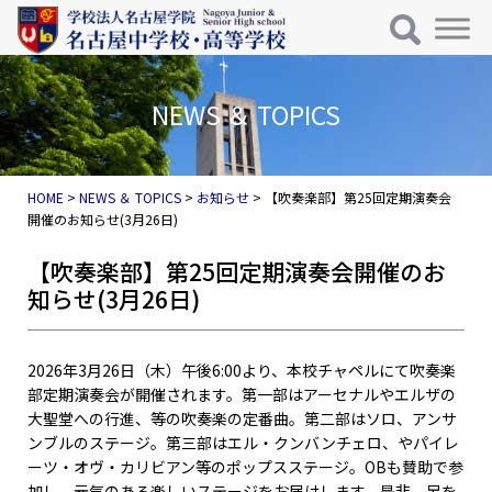
メインナビゲーション
コンテンツへスキップ
NEWS ＆ TOPICS
HOME
>
NEWS ＆ TOPICS
>
お知らせ
>
【吹奏楽部】第25回定期演奏会
開催のお知らせ(3月26日)
【吹奏楽部】第25回定期演奏会開催のお
知らせ(3月26日)
2026年3月26日（木）午後6:00より、本校チャペルにて吹奏楽
部定期演奏会が開催されます。第一部はアーセナルやエルザの
大聖堂への行進、等の吹奏楽の定番曲。第二部はソロ、アンサ
ンブルのステージ。第三部はエル・クンバンチェロ、やパイレ
ーツ・オヴ・カリビアン等のポップスステージ。OBも賛助で参
加し、元気のある楽しいステージをお届けします。是非、足を