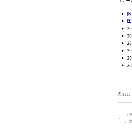
【アー
医
医
2
2
2
2
2
2
2025-
【
ル