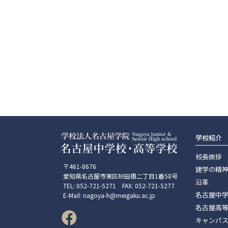
学校紹介
校長挨拶
〒461-8676
建学の精
愛知県名古屋市東区砂田橋二丁目1番58号
沿革
TEL: 052-721-5271 FAX: 052-721-5277
名古屋中
E-Mail: nagoya-h@meigaku.ac.jp
名古屋高
キャンパ