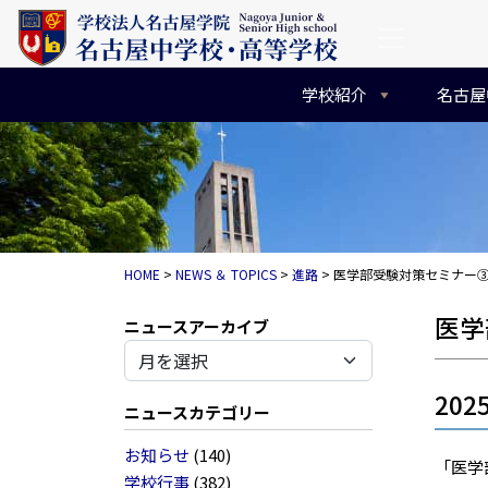
コンテンツへスキップ
メインナビゲーション
学校紹介
名古屋
HOME
>
NEWS ＆ TOPICS
>
進路
>
医学部受験対策セミナー
医学
アーカイブ
202
ニュースカテゴリー
お知らせ
(140)
「医学
学校行事
(382)