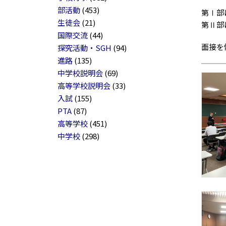
部活動
(453)
第Ⅰ部
生徒会
(21)
第Ⅱ部
国際交流
(44)
面接を
探究活動・SGH
(94)
進路
(135)
中学校説明会
(69)
高等学校説明会
(33)
入試
(155)
PTA
(87)
高等学校
(451)
中学校
(298)