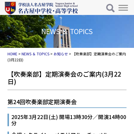
メインナビゲーション
コンテンツへスキップ
NEWS ＆ TOPICS
HOME
>
NEWS ＆ TOPICS
>
お知らせ
>
【吹奏楽部】定期演奏会のご案内
(3月22日)
【吹奏楽部】定期演奏会のご案内(3月22
日)
第24回吹奏楽部定期演奏会
2025年3月22日(土) 開場13時30分／開演14時00
分