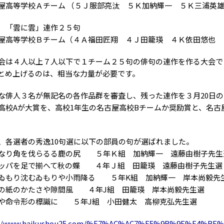
高等学校Ａチーム （５Ｊ服部亮汰 ５Ｋ加納輝一 ５Ｋ三浦英
 「雲に雲」連作２５句
高等学校Ｂチーム（４Ａ福田匠翔 ４Ｊ田籠瑛 ４Ｋ依田悠也 
は４人以上７人以下で１チーム２５句の俳句の連作を作る大会で
とめ上げるのは、相当な力量が必要です。
俳人３名が無記名の各作品群を審査し、残った連作を３月20日の
高校Aが大賞を、高校1年生の名古屋高校Bチームか奨励賞と、名
各選者の秀逸10句選に以下の部員の句が選ばれました。
なり角を伐らるる鹿の尻 ５年Ｋ組 加納輝一 遠藤由樹子先生
ッパを足で揃へて秋の蝶 ４年Ｊ組 田籠瑛 遠藤由樹子先生選
ゐもり沈むゐもりや小雨降る ５年K組 加納輝一 岸本尚毅先
の紙のかたさや隙間風 ４年J組 田籠瑛 岸本尚毅先生選
や命令形の標識に ５年J組 小田健太 高柳克弘先生選
://www.haikushou25.com/%E7%AC%AC7%E5%9B%9E%E4%BF