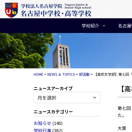
コンテンツへスキップ
メインナビゲーション
学校紹介
名古屋
HOME
>
NEWS ＆ TOPICS
>
部活動
>
【高校文学部】第七回
【高
アーカイブ
第七回
ニュースカテゴリー
た。
お知らせ
(140)
大賞 
学校行事
(382)