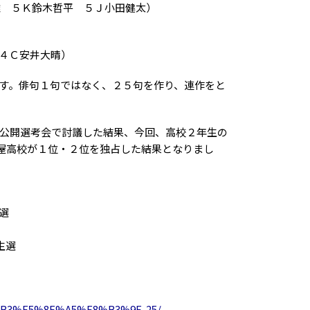
雄 ５Ｋ鈴木哲平 ５Ｊ小田健太）
４Ｃ安井大晴）
す。俳句１句ではなく、２５句を作り、連作をと
公開選考会で討議した結果、今回、高校２年生の
古屋高校が１位・２位を独占した結果となりまし
選
生選
%B3%E5%8F%A5%E8%B3%9E-25/