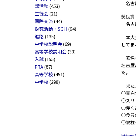
名古屋
部活動
(453)
生徒会
(21)
奨励賞
国際交流
(44)
名古屋
探究活動・SGH
(94)
進路
(135)
本大会
中学校説明会
(69)
してま
高等学校説明会
(33)
著名な
入試
(155)
名古屋
PTA
(87)
た。
高等学校
(451)
中学校
(298)
また、
○真白
○スリ
○浮く
○食券
○蚊柱
https