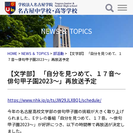
メインナビゲーション
コンテンツへスキップ
NEWS ＆ TOPICS
HOME
>
NEWS ＆ TOPICS
>
部活動
>
【文学部】 「自分を見つめて、１
７音～俳句甲子園2023～」再放送予定
【文学部】 「自分を見つめて、１７音～
俳句甲子園2023～」再放送予定
https://www.nhk.jp/p/ts/JW29JLX8Q1/schedule/
今年の名古屋高校文学部の俳句甲子園の挑戦が大きく取り上げ
られました、Eテレの番組「自分を見つめて、１７音。～俳句
甲子園2023～」が好評につき、以下の時間帯で再放送が決定し
ました。