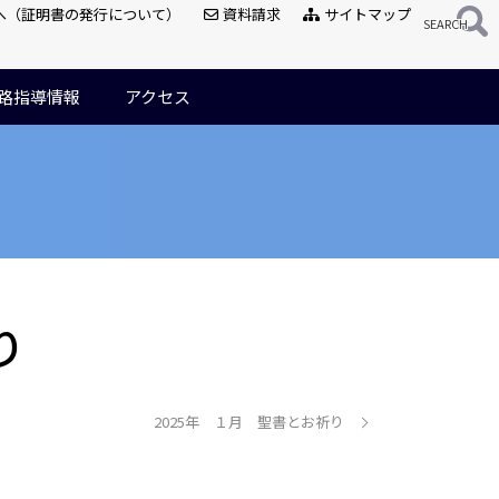
へ（証明書の発行について）
資料請求
サイトマップ
路指導情報
アクセス
り
2025年 １月 聖書とお祈り