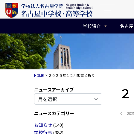
コンテンツへスキップ
メインナビゲーション
学校紹介
名古屋
HOME
>
２０２５年１２月聖書と祈り
２
アーカイブ
ニュースカテゴリー
20
お知らせ
(140)
学校行事
(382)