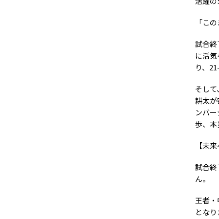
活躍の
「この
試合終
に活気
り、2
そして
耕太が
ンバー
歩、本
【未来
試合終
ん。
王者・
となり