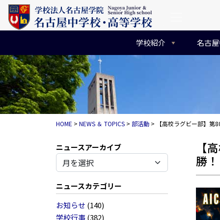
コンテンツへスキップ
メインナビゲーション
学校紹介
名古屋
HOME
>
NEWS ＆ TOPICS
>
部活動
>
【高校ラグビー部】第8
【高
アーカイブ
勝！
ニュースカテゴリー
お知らせ
(140)
学校行事
(382)