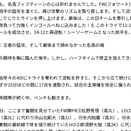
も、名高フィフティーンの心は折れませんでした。FW(フォワード)
相手の猛攻を凌ぐと、再び攻撃のリズムを取り戻します。そして迎え
じりじりとラインを押し上げます。最後は、この日チームを牽引し続
背負って力強くインゴールへねじ込みました！💪 このトライで12-
ールを成功させ、14-12と再逆転！シーソーゲームとなった前半
：王者の猛攻、そして最後まで諦めなかった名高の魂
の期待を胸に臨んだ後半。しかし、ハーフタイムで修正を加えてき
始早々の4分にトライを奪われて逆転を許すと、そこから立て続けに
わずか15分ほどの間に17点を連取され、試合の主導権を完全に握ら
時間帯が続く中、ベンチも動きます。
7分、ここまで奮闘を見せていたFW陣PR③松野秀悟（高3L）、LO(
（高3L）に代わり⑯山北剛大（高3J）、⑲矢内知廣（高3I）、⑱水
奪戦の最前線で体を張り続けていたHO②那須野大智（高2K）に代え