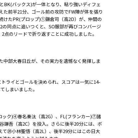
とBK(バックス)が一体となり、粘り強いディフェ
た前半21分、ゴール前の攻防でFW陣が体を張り
けたPR(プロップ)①鎌倉司（高2D）が、仲間の
12の同点に追いつくと、SO服部が再びコンバージ
を、2点のリードで折り返すことに成功しました。
た中部大春日丘が、その実力を遺憾なく発揮しま
トライとゴールを決められ、スコアは一気に14-
れてしまいました。
ロック)④春名奏汰（高2G）、FL(フランカー)⑦諸
谷謙吾（高2C）を投入。さらに後半20分には、ボ
て⑳小林聖悟（高2L）、後半29分にはこの日大