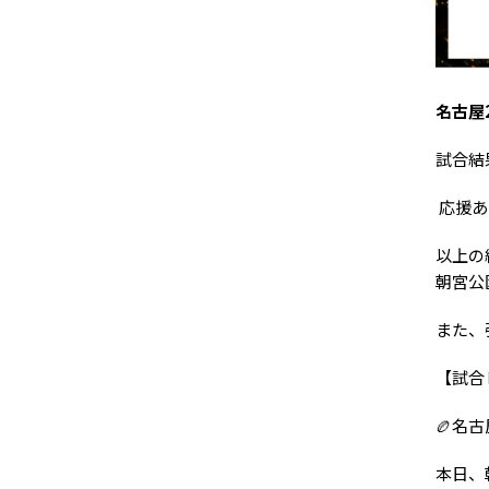
名古屋2
試合結
応援あ
以上の
朝宮公
また、
【試合
🏉名古
本日、