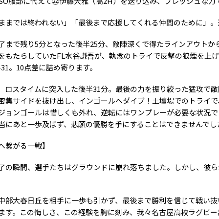
SO服部に代えて㉒伊藤大雅（高2H）を送り込み、フレッシュな力
ままでは終われない」「最後まで応援してくれる仲間のために」。
了まで残り5分となった後半25分、敵陣深くで得たラインアウトか
をもたらしていたFL水谷謙吾が、執念のトライで反撃の狼煙を上げま
1-31。10点差に詰め寄ります。
、ロスタイムに突入した後半31分。最後の力を振り絞った猛攻で敵
密集サイドを抜け出し、インゴールへダイブ！土壇場でのトライで、
ジョンゴールは惜しくも外れ、逆転にはワンプレーが必要な状況で
当にあと一歩及ばず、悲願の優勝を手にすることはできませんでし
へ繋がる一戦】
了の瞬間、選手たちはグラウンドに崩れ落ちました。しかし、彼ら
中部大春日丘を相手に一歩も引かず、最後まで勝利を信じて戦い抜
ます。この悔しさ、この経験を胸に刻み、我々名古屋高校ラグビー