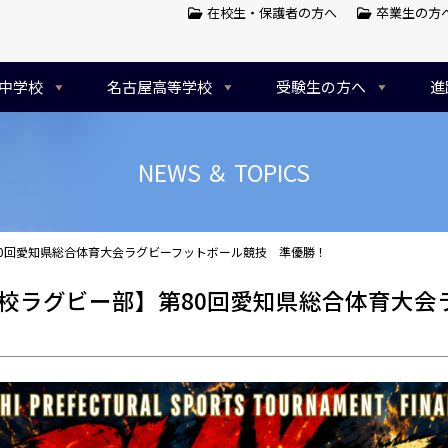
在校生・保護者の方へ
卒業生の方
中学校
名古屋高等学校
受験生の方へ
進
NEWS ＆ TOPICS
0回愛知県総合体育大会ラグビーフットボール競技 準優勝！
校ラグビー部】第80回愛知県総合体育大会