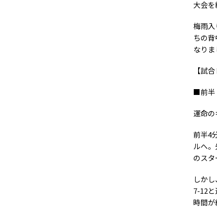
大会を
梅雨入
ちの背
なりま
【試合
■前半
運命の
前半4
ルへ。
のスタ
しかし
7-1
時間が