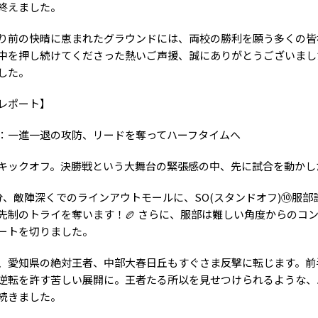
終えました。
り前の快晴に恵まれたグラウンドには、両校の勝利を願う多くの皆
中を押し続けてくださった熱いご声援、誠にありがとうございまし
した。
レポート】
：一進一退の攻防、リードを奪ってハーフタイムへ
キックオフ。決勝戦という大舞台の緊張感の中、先に試合を動かし
分、敵陣深くでのラインアウトモールに、SO(スタンドオフ)⑩服部
先制のトライを奪います！🏉 さらに、服部は難しい角度からのコン
ートを切りました。
、愛知県の絶対王者、中部大春日丘もすぐさま反撃に転じます。前
2と逆転を許す苦しい展開に。王者たる所以を見せつけられるような
続きました。