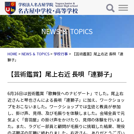
メインナビゲーション
コンテンツへスキップ
NEWS ＆ TOPICS
HOME
>
NEWS ＆ TOPICS
>
学校行事
>
【芸術鑑賞】尾上右近 長唄「連
獅子」
【芸術鑑賞】尾上右近 長唄「連獅子」
6月16日は芸術鑑賞「歌舞伎へのナビゲート」でした。尾上右
近さんと琴也さんによる長唄「連獅子」に加え、ワークショッ
プをおこないました。ワークショップでは生徒と教員が参加
し、掛け声、見得、及び毛振りを体験しました。会場全員で元
気よく「音羽屋」の掛け声をかけたり、見得の体験を行いまし
た。また、ラグビー部員と顧問が毛振りに挑戦した結果、現役
の子獅子の圧勝に終わりました。右近さん、ありがとうござい