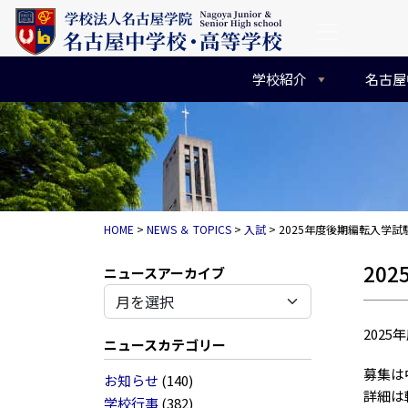
コンテンツへスキップ
メインナビゲーション
学校紹介
名古屋
HOME
>
NEWS ＆ TOPICS
>
入試
>
2025年度後期編転入学試
20
アーカイブ
202
ニュースカテゴリー
募集は
お知らせ
(140)
詳細は
学校行事
(382)