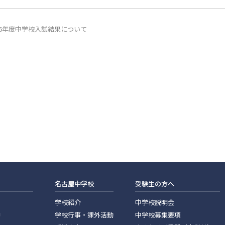
26年度中学校入試結果について
名古屋中学校
受験生の方へ
学校紹介
中学校説明会
神
学校行事・課外活動
中学校募集要項