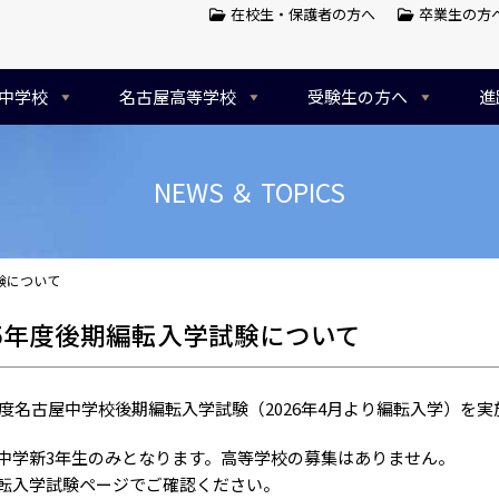
在校生・保護者の方へ
卒業生の方
中学校
名古屋高等学校
受験生の方へ
進
NEWS ＆ TOPICS
験について
25年度後期編転入学試験について
5年度名古屋中学校後期編転入学試験（2026年4月より編転入学）を
中学新3年生のみとなります。高等学校の募集はありません。
転入学試験ページでご確認ください。