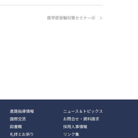
医学部受験対策セミナー④
進路指導情報
ニュース＆トピックス
国際交流
お問合せ・資料請求
図書館
採用人事情報
礼拝とお祈り
リンク集