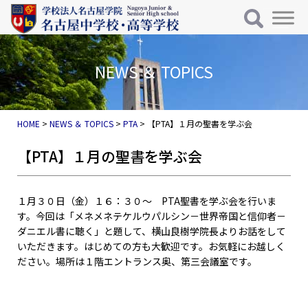
メインナビゲーション
コンテンツへスキップ
NEWS ＆ TOPICS
HOME
>
NEWS ＆ TOPICS
>
PTA
>
【PTA】１月の聖書を学ぶ会
【PTA】１月の聖書を学ぶ会
１月３０日（金）１６：３０～ PTA聖書を学ぶ会を行いま
す。今回は「メネメネテケルウパルシン－世界帝国と信仰者－
ダニエル書に聴く」と題して、横山良樹学院長よりお話をして
いただきます。はじめての方も大歓迎です。お気軽にお越しく
ださい。場所は１階エントランス奥、第三会議室です。