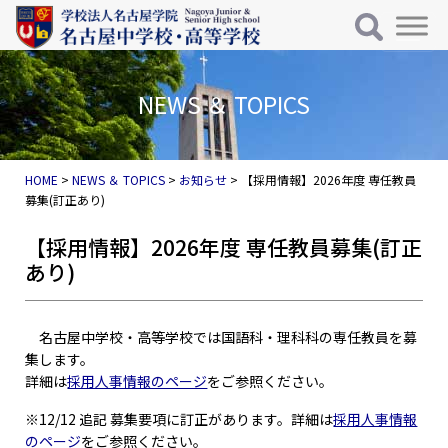
メインナビゲーション
コンテンツへスキップ
NEWS ＆ TOPICS
HOME
>
NEWS ＆ TOPICS
>
お知らせ
>
【採用情報】2026年度 専任教員
募集(訂正あり)
【採用情報】2026年度 専任教員募集(訂正
あり)
名古屋中学校・高等学校では国語科・理科科の専任教員を募
集します。
詳細は
採用人事情報のページ
をご参照ください。
※12/12 追記 募集要項に訂正があります。詳細は
採用人事情報
のページ
をご参照ください。