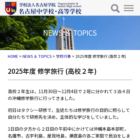
メインナビゲーション
コンテンツへスキップ
NEWS ＆ TOPICS
HOME
>
NEWS ＆ TOPICS
>
学校行事
>
2025年度 修学旅行 (高校２年)
2025年度 修学旅行 (高校２年)
高校２年生は，11月30日～12月4日で２班に分かれて３泊４日
の沖縄修学旅行に行ってきました。
初日はタクシー研修で，生徒たちは修学旅行の目的に照らして
自分たちで研修先を決め，主体的な学びをしていました。
1日目の夕方から２日目の午前中にかけては沖縄本島本部町，
名護市，古宇利島，屋我地島，瀬底島の各ご家庭で民泊をしま