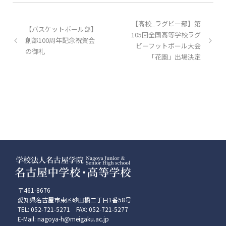
【高校_ラグビー部】第
【バスケットボール部】
105回全国高等学校ラグ
創部100周年記念祝賀会
ビーフットボール大会
の御礼
「花園」出場決定
〒461-8676
愛知県名古屋市東区砂田橋二丁目1番58号
TEL: 052-721-5271 FAX: 052-721-5277
E-Mail: nagoya-h@meigaku.ac.jp