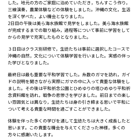
した。地元の方のご家庭に泊めていただき，ちんすこう作り，
三線演奏，農業体験などの体験をしました。沖縄の文化，生活
を深く学べた，よい機会となりました。
2日目の午後は美ら海水族館で見学をしました。美ら海水族館
が完成するまでの取り組み，過程等について事前に学習をして
からの見学で充実したものとなりました。
３日目はクラス別研修で，生徒たちは事前に選択したコースで
沖縄の自然，文化について体験学習を行いました。実感の伴っ
た学びとなりました。
最終日は最も重要な平和学習でした。糸数のガマを訪れ，ガイ
ドの説明を聞きながら実際にガマの中に入って貴重な体験をし
ました。その後は平和祈念公園とひめゆりの塔ひめゆり平和祈
念資料館を訪れ，戦争の悲惨さを学びました。前日までの楽し
い雰囲気とは異なり，生徒たちは身の引き締まる思いで平和に
ついて考える貴重な時間を過ごすことができました。
体験を伴った多くの学びを通して生徒たちは大きく成長したと
思います。この貴重な機会を与えてくださった神様，多くの
方々に感謝いたします。