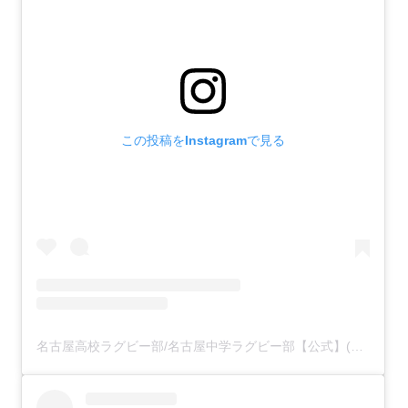
この投稿をInstagramで見る
名古屋高校ラグビー部/名古屋中学ラグビー部【公式】(@nachunako.rugby)がシェアした投稿