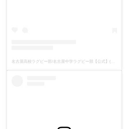
名古屋高校ラグビー部/名古屋中学ラグビー部【公式】(@nachunako.rugby)がシェアした投稿