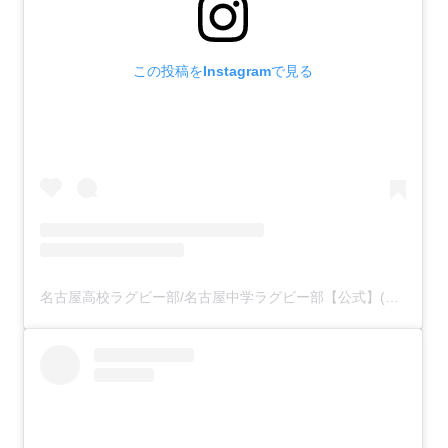
この投稿をInstagramで見る
名古屋高校ラグビー部/名古屋中学ラグビー部【公式】(@nachunako.rugby)がシェアした投稿