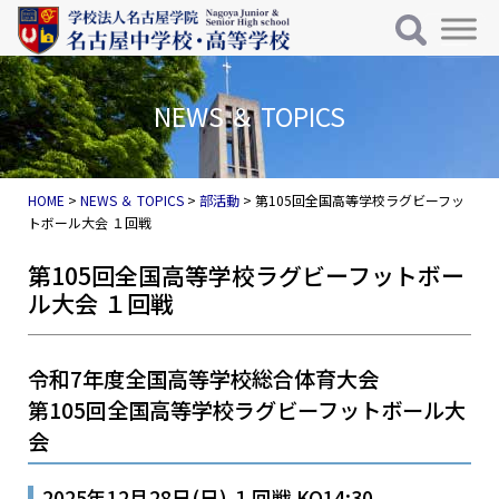
メインナビゲーション
コンテンツへスキップ
NEWS ＆ TOPICS
HOME
>
NEWS ＆ TOPICS
>
部活動
>
第105回全国高等学校ラグビーフッ
トボール大会 １回戦
第105回全国高等学校ラグビーフットボー
ル大会 １回戦
令和7年度全国高等学校総合体育大会
第105回全国高等学校ラグビーフットボール大
会
2025年12月28日(日) １回戦 KO14:30