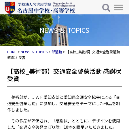
メインナビゲーション
コンテンツへスキップ
NEWS ＆ TOPICS
HOME
>
NEWS ＆ TOPICS
>
部活動
>
【高校_美術部】交通安全啓蒙活動
感謝状 受賞
【高校_美術部】交通安全啓蒙活動 感謝状
受賞
美術部が、ＪＡＦ愛知支部と愛知県交通安全協会による「交
通安全啓蒙活動」に参加し、交通安全をテーマにした作品を制
作しました。
その作品が評価され、「感謝状」とともに、デザインを使用
した「交通安全啓発のぼり旗」10本を贈呈いただきました。