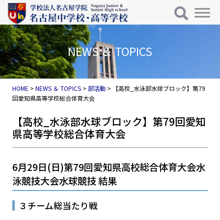
メインナビゲーション
コンテンツへスキップ
NEWS ＆ TOPICS
HOME
>
NEWS ＆ TOPICS
>
部活動
>
【高校_水泳部水球ブロック】第79
回愛知県高等学校総合体育大会
【高校_水泳部水球ブロック】第79回愛知
県高等学校総合体育大会
6月29日(日)第79回愛知県高校総合体育大会水
泳競技大会水球競技 結果
３チーム総当たり戦