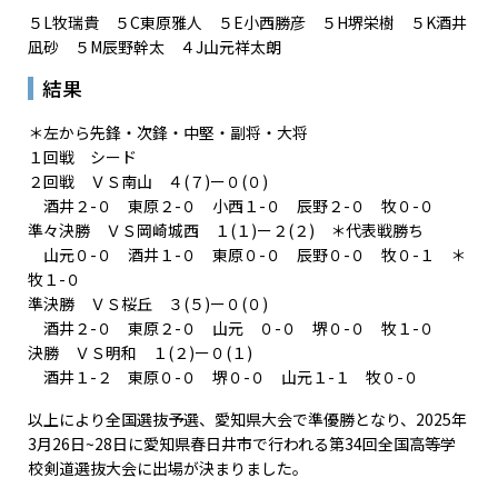
５L牧瑞貴 ５C東原雅人 ５E小西勝彦 ５H堺栄樹 ５K酒井
凪砂 ５M辰野幹太 ４J山元祥太朗
結果
＊左から先鋒・次鋒・中堅・副将・大将
１回戦 シード
２回戦 ＶＳ南山 ４(７)ー０(０)
酒井２-０ 東原２-０ 小西１-０ 辰野２-０ 牧０-０
準々決勝 ＶＳ岡崎城西 １(１)ー２(２) ＊代表戦勝ち
山元０-０ 酒井１-０ 東原０-０ 辰野０-０ 牧０-１ ＊
牧１-０
準決勝 ＶＳ桜丘 ３(５)ー０(０)
酒井２-０ 東原２-０ 山元 ０-０ 堺０-０ 牧１-０
決勝 ＶＳ明和 １(２)ー０(１)
酒井１-２ 東原０-０ 堺０-０ 山元１-１ 牧０-０
以上により全国選抜予選、愛知県大会で準優勝となり、2025年
3月26日~28日に愛知県春日井市で行われる第34回全国高等学
校剣道選抜大会に出場が決まりました。