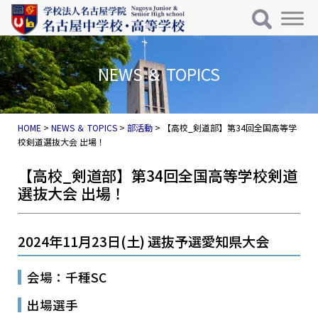
メインナビゲーション
コンテンツへスキップ
NEWS ＆ TOPICS
HOME
>
NEWS ＆ TOPICS
>
部活動
>
【高校_剣道部】第34回全国高等学
校剣道選抜大会 出場！
【高校_剣道部】第34回全国高等学校剣道
選抜大会 出場！
2024年11月23日(土) 選抜予選愛知県大会
会場：千種SC
出場選手