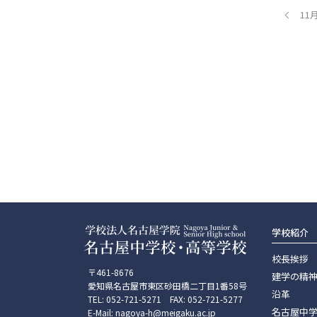
1
学校紹介
校長挨拶
〒461-8676
建学の精
愛知県名古屋市東区砂田橋二丁目1番58号
沿革
TEL: 052-721-5271 FAX: 052-721-5277
名古屋中
E-Mail: nagoya-h@meigaku.ac.jp