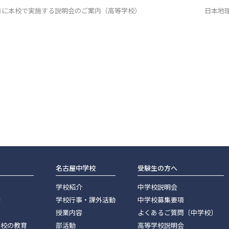
1月に本校で実施する説明会のご案内（高等学校）
日本地
名古屋中学校
受験生の方へ
学校紹介
中学校説明会
神
学校行事・課外活動
中学校募集要項
授業内容
よくあるご質問〔中学校〕
学校の教育
部活動
高等学校説明会