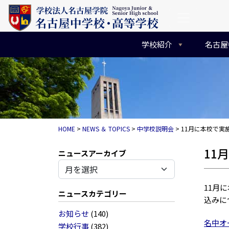
コンテンツへスキップ
メインナビゲーション
学校紹介
名古屋
HOME
>
NEWS ＆ TOPICS
>
中学校説明会
>
11月に本校で実
11
アーカイブ
11月
ニュースカテゴリー
込みに
お知らせ
(140)
名中オ
学校行事
(382)