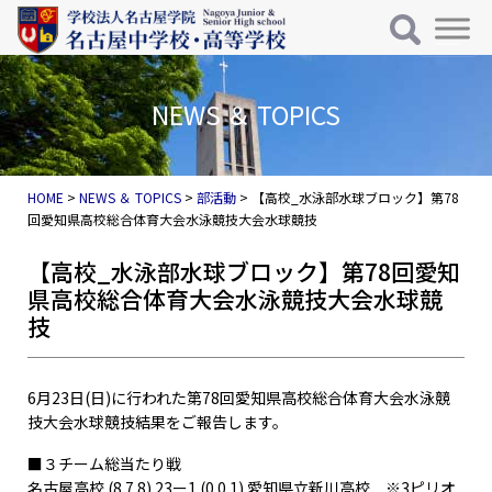
メインナビゲーション
コンテンツへスキップ
NEWS ＆ TOPICS
HOME
>
NEWS ＆ TOPICS
>
部活動
>
【高校_水泳部水球ブロック】第78
回愛知県高校総合体育大会水泳競技大会水球競技
【高校_水泳部水球ブロック】第78回愛知
県高校総合体育大会水泳競技大会水球競
技
6月23日(日)に行われた第78回愛知県高校総合体育大会水泳競
技大会水球競技結果をご報告します。
■３チーム総当たり戦
名古屋高校 (8.7.8) 23ー1 (0.0.1) 愛知県立新川高校 ※3ピリオ