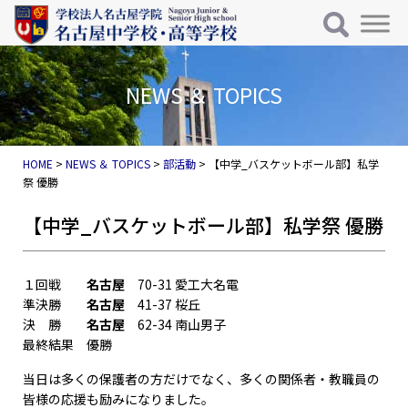
メインナビゲーション
コンテンツへスキップ
NEWS ＆ TOPICS
HOME
>
NEWS ＆ TOPICS
>
部活動
>
【中学_バスケットボール部】私学
祭 優勝
【中学_バスケットボール部】私学祭 優勝
１回戦
名古屋
70-31 愛工大名電
準決勝
名古屋
41-37 桜丘
決 勝
名古屋
62-34 南山男子
最終結果 優勝
当日は多くの保護者の方だけでなく、多くの関係者・教職員の
皆様の応援も励みになりました。