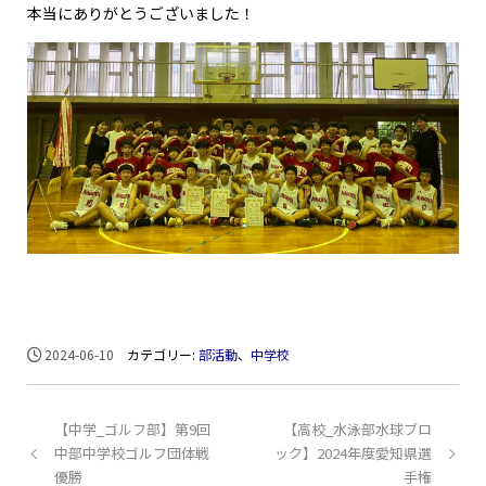
本当にありがとうございました！
2024-06-10
カテゴリー:
部活動
、
中学校
【中学_ゴルフ部】第9回
【高校_水泳部水球ブロ
中部中学校ゴルフ団体戦
ック】2024年度愛知県選
優勝
手権