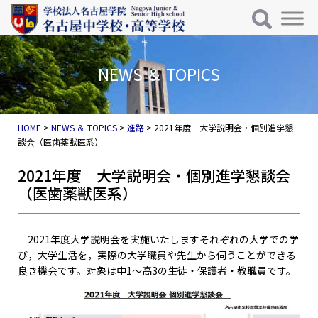
メインナビゲーション
コンテンツへスキップ
NEWS ＆ TOPICS
HOME
>
NEWS ＆ TOPICS
>
進路
>
2021年度 大学説明会・個別進学懇
談会（医歯薬獣医系）
2021年度 大学説明会・個別進学懇談会
（医歯薬獣医系）
2021年度大学説明会を実施いたしますそれぞれの大学での学
び，大学生活を，実際の大学職員や先生から伺うことができる
良き機会です。対象は中1～高3の生徒・保護者・教職員です。