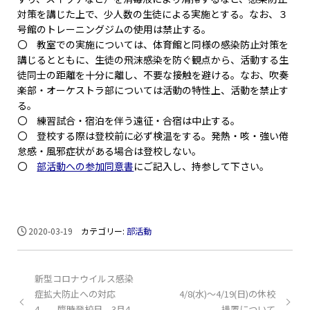
対策を講じた上で、少人数の生徒による実施とする。なお、３
号館のトレーニングジムの使用は禁止する。
〇 教室での実施については、体育館と同様の感染防止対策を
講じるとともに、生徒の飛沫感染を防ぐ観点から、活動する生
徒同士の距離を十分に離し、不要な接触を避ける。なお、吹奏
楽部・オーケストラ部については活動の特性上、活動を禁止す
る。
〇 練習試合・宿泊を伴う遠征・合宿は中止する。
〇 登校する際は登校前に必ず検温をする。発熱・咳・強い倦
怠感・風邪症状がある場合は登校しない。
〇
部活動への参加同意書
にご記入し、持参して下さい。
2020-03-19
カテゴリー:
部活動
新型コロナウイルス感染
症拡大防止への対応
4/8(水)～4/19(日)の休校
4 臨時登校日 3月4
措置について