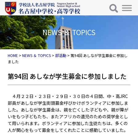
メインナビゲーション
コンテンツへスキップ
NEWS ＆ TOPICS
HOME
>
NEWS ＆ TOPICS
>
部活動
>
第94回 あしなが学生募金に参加し
ました
第94回 あしなが学生募金に参加しました
４月２２日・２３日・２９日・３０日の４日間、中・高JRC
部員があしなが学生街頭募金呼びかけボランティアに参加しま
した。あしなが学生募金は、親を亡くした子どもや、親が障が
いをもつ子どもたち、またアフリカの遺児のための奨学金とし
て用いられます。ボランティアに参加した生徒たちは、多くの
人が関心をもって募金をしてくれたことに感動していました。