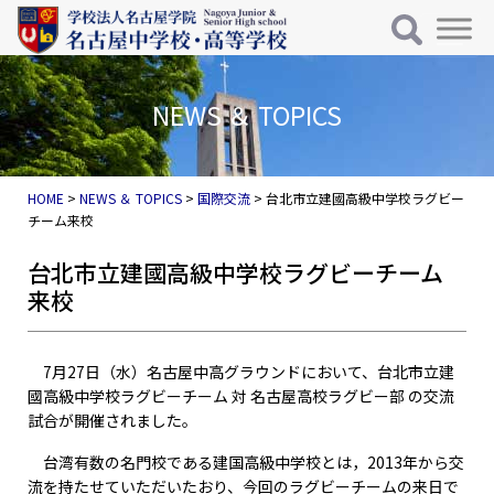
メインナビゲーション
コンテンツへスキップ
NEWS ＆ TOPICS
HOME
>
NEWS ＆ TOPICS
>
国際交流
>
台北市立建國高級中学校ラグビー
チーム来校
台北市立建國高級中学校ラグビーチーム
来校
7月27日（水）名古屋中高グラウンドにおいて、台北市立建
國高級中学校ラグビーチーム 対 名古屋高校ラグビー部 の交流
試合が開催されました。
台湾有数の名門校である建国高級中学校とは，2013年から交
流を持たせていただいたおり、今回のラグビーチームの来日で