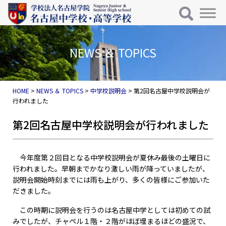
メインナビゲーション
コンテンツへスキップ
NEWS ＆ TOPICS
HOME
>
NEWS ＆ TOPICS
>
中学校説明会
>
第2回名古屋中学校説明会が
行われました
第2回名古屋中学校説明会が行われました
今年度第２回目となる中学校説明会が夏休み最後の土曜日に
行われました。早朝までかなり激しい雨が降っていましたが、
説明会開始時刻までには雨も上がり、多くの皆様にご参加いた
だきました。
この時期に説明会を行うのは名古屋中学としては初めての試
みでしたが、チャペル１階・２階がほぼ埋まるほどの盛況で、