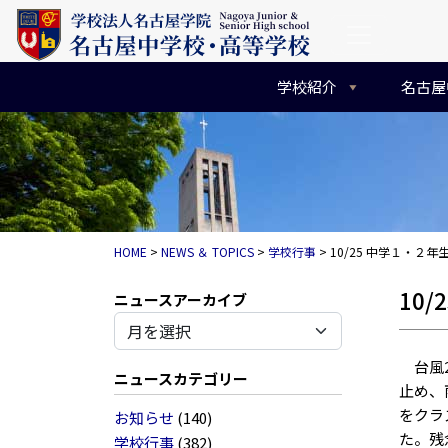
コンテンツへスキップ
メインナビゲーション
学校紹介
名古屋
HOME
>
NEWS ＆ TOPICS
>
学校行事
>
10/25 中学１・２年
10
アーカイブ
台風2
ニュースカテゴリー
止め、
をクラ
お知らせ
(140)
た。残
学校行事
(382)