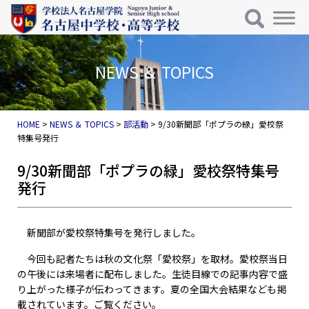
メインナビゲーション
コンテンツへスキップ
NEWS ＆ TOPICS
HOME
>
NEWS ＆ TOPICS
>
部活動
>
9/30新聞部「ポプラの緑」愛校祭
特集号発行
9/30新聞部「ポプラの緑」愛校祭特集号
発行
新聞部が愛校祭特集号を発行しました。
今回も記者たちは秋の文化祭「愛校祭」を取材。愛校祭当日
の午後には来場者に配布しました。生徒目線での記事内容で盛
り上がった様子が伝わってきます。夏の全国大会結果なども掲
載されています。ご覧ください。