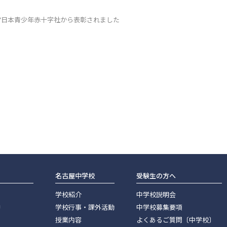
27日本青少年赤十字社から表彰されました
名古屋中学校
受験生の方へ
学校紹介
中学校説明会
神
学校行事・課外活動
中学校募集要項
授業内容
よくあるご質問〔中学校〕