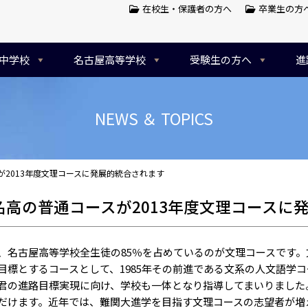
在校生・保護者の方へ
卒業生の方
中学校
名古屋高等学校
受験生の方へ
進
NEWS ＆ TOPICS
スが2013年度文理コースに発展的統合されます
6名高の普通コースが2013年度文理コースに
名古屋高等学校全生徒の85％を占めているのが文理コースです。
目標とするコースとして、1985年その前進である文系の人文語学
君の進路目標実現に向け、学校も一体となり指導してまいりました
だけます。近年では、難関大進学を目指す文理コースの志望者が増