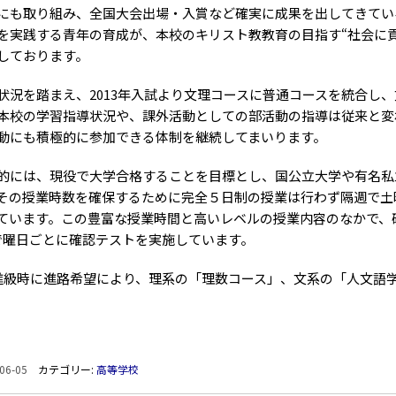
にも取り組み、全国大会出場・入賞など確実に成果を出してきてい
を実践する青年の育成が、本校のキリスト教教育の目指す“社会に
しております。
況を踏まえ、2013年入試より文理コースに普通コースを統合し
本校の学習指導状況や、課外活動としての部活動の指導は従来と変
動にも積極的に参加できる体制を継続してまいります。
には、現役で大学合格することを目標とし、国公立大学や有名私
その授業時数を確保するために完全５日制の授業は行わず隔週で土
ています。この豊富な授業時間と高いレベルの授業内容のなかで、
で曜日ごとに確認テストを実施しています。
級時に進路希望により、理系の「理数コース」、文系の「人文語
06-05
カテゴリー:
高等学校