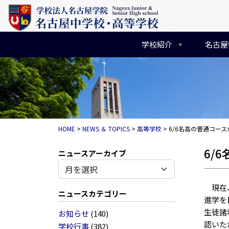
コンテンツへスキップ
メインナビゲーション
学校紹介
名古屋
HOME
>
NEWS ＆ TOPICS
>
高等学校
>
6/6名高の普通コー
6/
アーカイブ
現在、
ニュースカテゴリー
進学を
生徒諸
お知らせ
(140)
認いた
学校行事
(382)