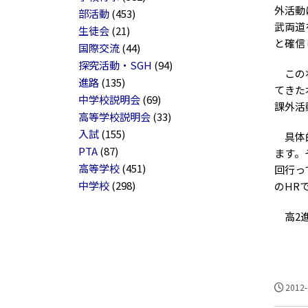
外活動
部活動
(453)
武両道
生徒会
(21)
と確信
国際交流
(44)
探究活動・SGH
(94)
この状
進路
(135)
てきた
中学校説明会
(69)
課外活
高等学校説明会
(33)
入試
(155)
具体的
PTA
(87)
ます。
高等学校
(451)
回行っ
中学校
(298)
のHR
高2進
2012-