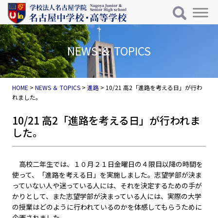
メインナビゲーション
コンテンツへスキップ
NEWS ＆ TOPICS
HOME
>
NEWS ＆ TOPICS
>
進路
>
10/21 高2「進路を考える日」が行わ
れました。
10/21 高2「進路を考える日」が行われま
した。
高校二年生では、１０月２１日金曜日の４限目以降の時間を
使って、「進路を考える日」を実施しました。志望学部が決ま
っていない人や迷っている人には、それを決定するための手が
かりとして、また志望学部が決まっている人には、実際の大学
の授業はどのように行われているのかを体感してもらうために
企画されました。