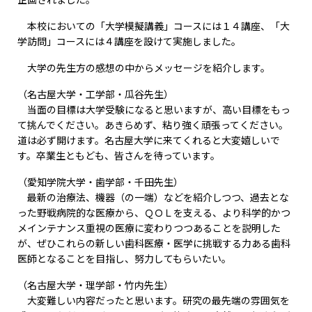
本校においての「大学模擬講義」コースには１４講座、「大
学訪問」コースには４講座を設けて実施しました。
大学の先生方の感想の中からメッセージを紹介します。
（名古屋大学・工学部・瓜谷先生）
当面の目標は大学受験になると思いますが、高い目標をもっ
て挑んでください。あきらめず、粘り強く頑張ってください。
道は必ず開けます。名古屋大学に来てくれると大変嬉しいで
す。卒業生ともども、皆さんを待っています。
（愛知学院大学・歯学部・千田先生）
最新の治療法、機器（の一端）などを紹介しつつ、過去とな
った野戦病院的な医療から、ＱＯＬを支える、より科学的かつ
メインテナンス重視の医療に変わりつつあることを説明した
が、ぜひこれらの新しい歯科医療・医学に挑戦する力ある歯科
医師となることを目指し、努力してもらいたい。
（名古屋大学・理学部・竹内先生）
大変難しい内容だったと思います。研究の最先端の雰囲気を