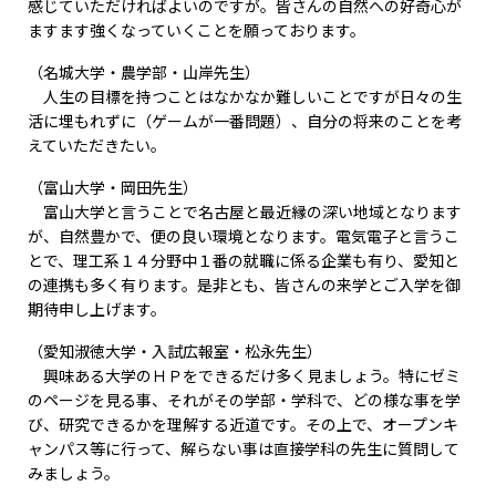
感じていただければよいのですが。皆さんの自然への好奇心が
ますます強くなっていくことを願っております。
（名城大学・農学部・山岸先生）
人生の目標を持つことはなかなか難しいことですが日々の生
活に埋もれずに（ゲームが一番問題）、自分の将来のことを考
えていただきたい。
（富山大学・岡田先生）
富山大学と言うことで名古屋と最近縁の深い地域となります
が、自然豊かで、便の良い環境となります。電気電子と言うこ
とで、理工系１４分野中１番の就職に係る企業も有り、愛知と
の連携も多く有ります。是非とも、皆さんの来学とご入学を御
期待申し上げます。
（愛知淑徳大学・入試広報室・松永先生）
興味ある大学のＨＰをできるだけ多く見ましょう。特にゼミ
のページを見る事、それがその学部・学科で、どの様な事を学
び、研究できるかを理解する近道です。その上で、オープンキ
ャンパス等に行って、解らない事は直接学科の先生に質問して
みましょう。