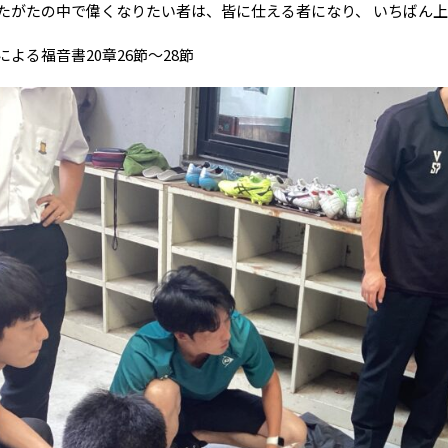
たがたの中で偉くなりたい者は、皆に仕える者になり、 いちばん
による福音書20章26節～28節