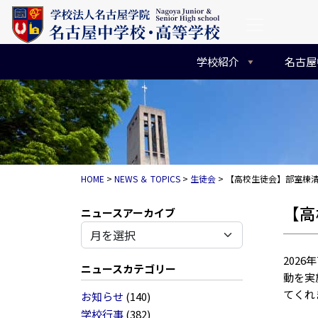
コンテンツへスキップ
メインナビゲーション
学校紹介
名古屋
HOME
>
NEWS ＆ TOPICS
>
生徒会
>
【高校生徒会】部室棟
【高
アーカイブ
202
ニュースカテゴリー
動を実
てくれ
お知らせ
(140)
学校行事
(382)