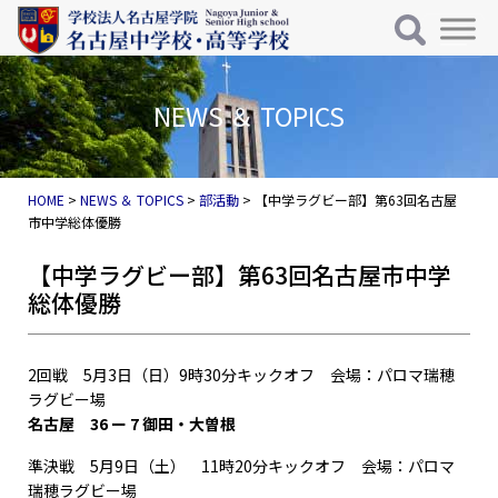
メインナビゲーション
コンテンツへスキップ
NEWS ＆ TOPICS
HOME
>
NEWS ＆ TOPICS
>
部活動
>
【中学ラグビー部】第63回名古屋
市中学総体優勝
【中学ラグビー部】第63回名古屋市中学
総体優勝
2回戦 5月3日（日）9時30分キックオフ 会場：パロマ瑞穂
ラグビー場
名古屋 36 ー 7 御田・大曽根
準決戦 5月9日（土） 11時20分キックオフ 会場：パロマ
瑞穂ラグビー場