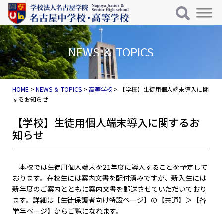
メインナビゲーション
コンテンツへスキップ
NEWS ＆ TOPICS
HOME
>
NEWS ＆ TOPICS
>
高等学校
>
【学校】生徒用個人端末導入に関
するお知らせ
【学校】生徒用個人端末導入に関するお
知らせ
本校では生徒用個人端末を21年度に導入することを予定して
おります。在校生には案内文書を配付済みですが、新入生には
新年度のご案内とともに案内文書を郵送させていただいており
ます。詳細は【生徒保護者向け特設ページ】の【共通】＞【各
学年ページ】からご覧になれます。