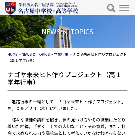
メインナビゲーション
コンテンツへスキップ
NEWS ＆ TOPICS
HOME
>
NEWS ＆ TOPICS
>
学校行事
>
ナゴヤ未来ヒト作りプロジェクト
（高１学年行事）
ナゴヤ未来ヒト作りプロジェクト（高１
学年行事）
進路行事の一環として「ナゴヤ未来ヒト作りプロジェクト」
を，０９／２４（木）に行いました。
様々な職種の講師を招き，夢の見つけ方やその職業にたどり
着いた経緯，「働く」上での大切なこと・その意義，また，社
会で求められる力や高校生として考えていかなければならない