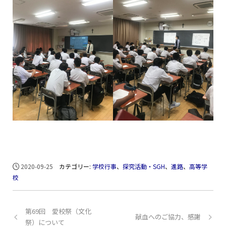
2020-09-25
カテゴリー:
学校行事
、
探究活動・SGH
、
進路
、
高等学
校
第69回 愛校祭（文化
献血へのご協力、感謝
祭）について