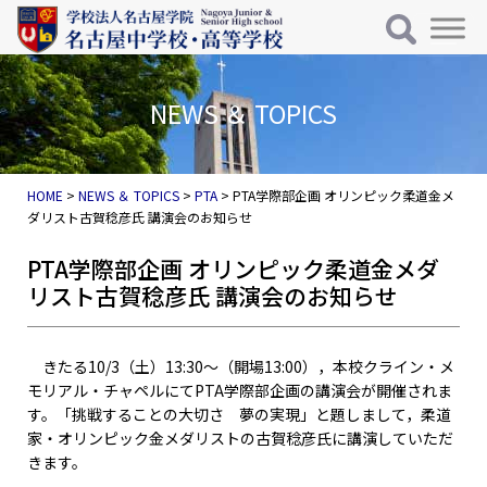
メインナビゲーション
コンテンツへスキップ
NEWS ＆ TOPICS
HOME
>
NEWS ＆ TOPICS
>
PTA
>
PTA学際部企画 オリンピック柔道金メ
ダリスト古賀稔彦氏 講演会のお知らせ
PTA学際部企画 オリンピック柔道金メダ
リスト古賀稔彦氏 講演会のお知らせ
きたる10/3（土）13:30～（開場13:00），本校クライン・メ
モリアル・チャペルにてPTA学際部企画の講演会が開催されま
す。「挑戦することの大切さ 夢の実現」と題しまして，柔道
家・オリンピック金メダリストの古賀稔彦氏に講演していただ
きます。