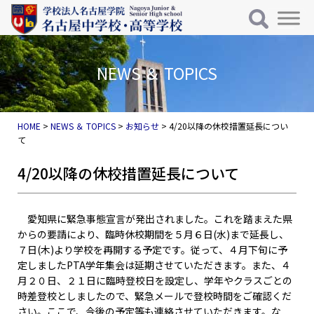
メインナビゲーション
コンテンツへスキップ
NEWS ＆ TOPICS
HOME
>
NEWS ＆ TOPICS
>
お知らせ
>
4/20以降の休校措置延長につい
て
4/20以降の休校措置延長について
愛知県に緊急事態宣言が発出されました。これを踏まえた県
からの要請により、臨時休校期間を５月６日(水)まで延長し、
７日(木)より学校を再開する予定です。従って、４月下旬に予
定しましたPTA学年集会は延期させていただきます。また、４
月２０日、２１日に臨時登校日を設定し、学年やクラスごとの
時差登校としましたので、緊急メールで登校時間をご確認くだ
さい。ここで、今後の予定等も連絡させていただきます。な