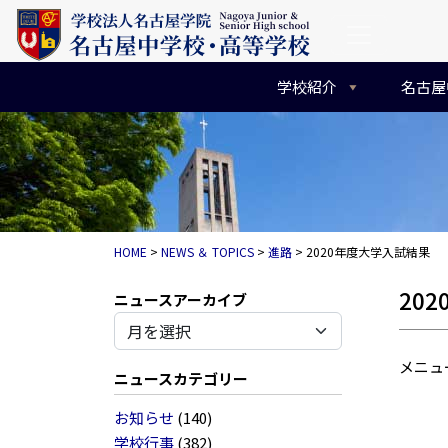
コンテンツへスキップ
メインナビゲーション
学校紹介
名古屋
HOME
>
NEWS ＆ TOPICS
>
進路
>
2020年度大学入試結果
20
アーカイブ
メニ
ニュースカテゴリー
お知らせ
(140)
学校行事
(382)