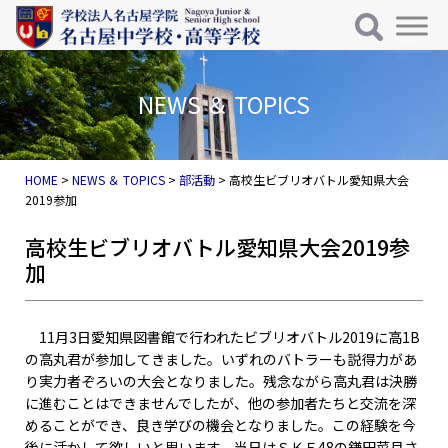
メインナビゲーション
コンテンツへスキップ
NEWS ＆ TOPICS
HOME
>
NEWS ＆ TOPICS
>
部活動
>
高校生ビブリオバトル愛知県大会
2019参加
高校生ビブリオバトル愛知県大会2019参
加
11月3日愛知県図書館で行われたビブリオバトル2019に高1B
の高丸君が参加してきました。いずれのバトラーも説得力があ
り実力者ぞろいの大会となりました。残念ながら高丸君は決勝
に進むことはできませんでしたが、他の参加者たちと交流を深
めることができ、良き学びの機会となりました。この経験を今
後に活かして欲しいと思います。当日はＳＫＥ48の鎌田菜月さ