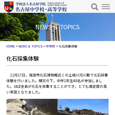
メインナビゲーション
コンテンツへスキップ
NEWS ＆ TOPICS
HOME
>
NEWS ＆ TOPICS
>
中学校
>
化石採集体験
化石採集体験
11月17日，瑞浪市化石博物館近くの土岐川河川敷で化石採集
体験を行いました。晴天の下，中学1年生40名が参加しまし
た。ほぼ全員が化石を採集することができ，とても満足度の高
い実習となりました。