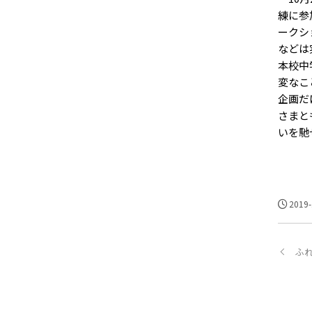
練に参
ークシ
などは
本校中
変なこ
企画だ
さまと
いを馳
2019-
ふ