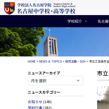
コンテンツへスキップ
メインナビゲーション
学校紹介
名古屋
HOME
>
NEWS ＆ TOPICS
>
探究活動・SGH
>
市立工芸高校
市立
アーカイブ
ニュースカテゴリー
お知らせ
(140)
学校行事
(382)