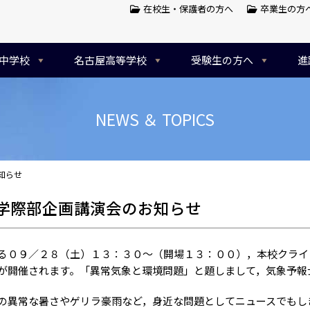
在校生・保護者の方へ
卒業生の方
中学校
名古屋高等学校
受験生の方へ
進
NEWS ＆ TOPICS
知らせ
A学際部企画講演会のお知らせ
０９／２８（土）１３：３０～（開場１３：００），本校クライン
が開催されます。「異常気象と環境問題」と題しまして，気象予報
異常な暑さやゲリラ豪雨など，身近な問題としてニュースでもし