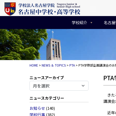
コンテンツへスキップ
メインナビゲーション
学校紹介
名古屋
HOME
>
NEWS ＆ TOPICS
>
PTA
>
PTA学際部企画講演会のお
PT
アーカイブ
きたる
ニュースカテゴリー
講演会
お知らせ
(140)
近年の
学校行事
(382)