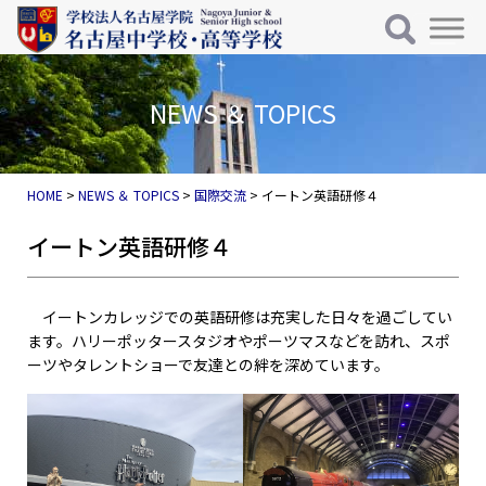
メインナビゲーション
コンテンツへスキップ
NEWS ＆ TOPICS
HOME
>
NEWS ＆ TOPICS
>
国際交流
>
イートン英語研修４
イートン英語研修４
イートンカレッジでの英語研修は充実した日々を過ごしてい
ます。ハリーポッタースタジオやポーツマスなどを訪れ、スポ
ーツやタレントショーで友達との絆を深めています。