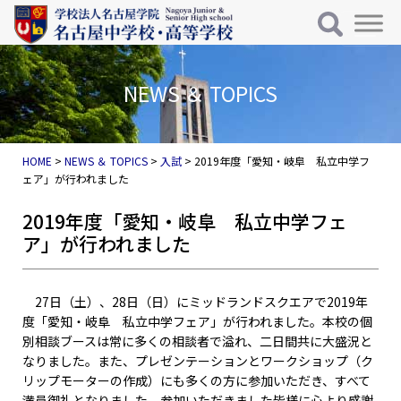
メインナビゲーション
コンテンツへスキップ
NEWS ＆ TOPICS
HOME
>
NEWS ＆ TOPICS
>
入試
>
2019年度「愛知・岐阜 私立中学フ
ェア」が行われました
2019年度「愛知・岐阜 私立中学フェ
ア」が行われました
27日（土）、28日（日）にミッドランドスクエアで2019年
度「愛知・岐阜 私立中学フェア」が行われました。本校の個
別相談ブースは常に多くの相談者で溢れ、二日間共に大盛況と
なりました。また、プレゼンテーションとワークショップ（ク
リップモーターの作成）にも多くの方に参加いただき、すべて
満員御礼となりました。参加いただきました皆様に心より感謝