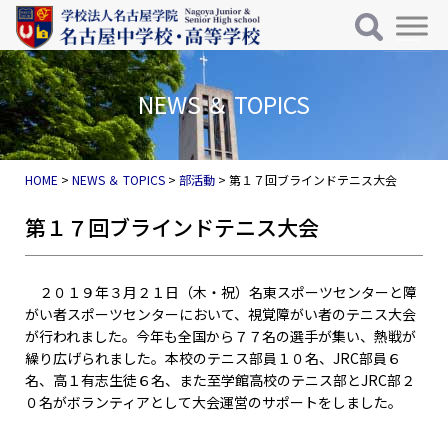
メインナビゲーション
コンテンツへスキップ
NEWS ＆ TOPICS
HOME
>
NEWS ＆ TOPICS
>
部活動
>
第１７回ブラインドテニス大会
第１７回ブラインドテニス大会
２０１９年３月２１日（木・祝）名東スポーツセンターと障
がい者スポーツセンターにおいて、視覚障がい者のテニス大会
が行われました。今年も全国から７７名の選手が集い、熱戦が
繰り広げられました。本校のテニス部員１０名、JRC部員６
名、高１有志生徒６名、また至学館高校のテニス部とJRC部２
０名がボランティアとして大会運営のサポートをしました。