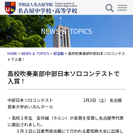
メインナビゲーション
コンテンツへスキップ
NEWS ＆ TOPICS
HOME
>
NEWS ＆ TOPICS
>
部活動
>
高校吹奏楽部中部日本ソロコンテス
トで入賞！
高校吹奏楽部中部日本ソロコンテストで
入賞！
中部日本ソロコンテスト 2月2日（土） 名古屋
音楽大学めいおんホール
・高校２年生 安井誠（ホルン）が金賞を受賞し名古屋市代表
に選出されました。
３月３日に日進市民会館にて行われる愛知県大会に出場し