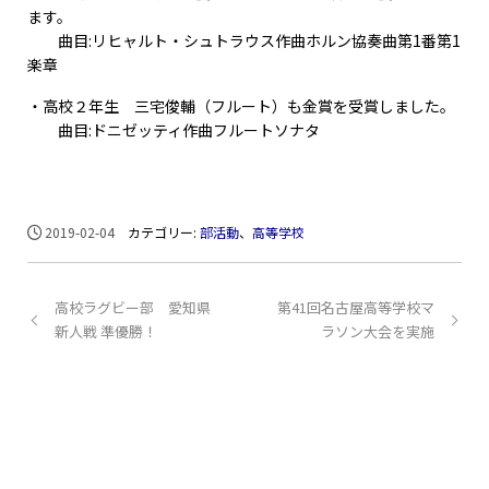
ます。
曲目:リヒャルト・シュトラウス作曲ホルン協奏曲第1番第1
楽章
・高校２年生 三宅俊輔（フルート）も金賞を受賞しました。
曲目:ドニゼッティ作曲フルートソナタ
2019-02-04
カテゴリー:
部活動
、
高等学校
高校ラグビー部 愛知県
第41回名古屋高等学校マ
新人戦 準優勝！
ラソン大会を実施