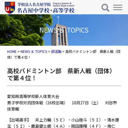
メインナビゲーション
コンテンツへスキップ
NEWS ＆ TOPICS
HOME
>
NEWS ＆ TOPICS
>
部活動
>
高校バドミントン部 県新人戦（団
体）で第４位！
高校バドミントン部 県新人戦（団体）
で第４位！
愛知県高等学校新人体育大会
男子学校対抗団体戦（16校出場） 10月27日（土） 刈谷市
体育館
【出場選手】 井上力輔（５Ｅ）・小山陸斗（５Ｉ）・清水康
生（５Ｉ）・鹿島健士朗（４Ａ）・岡田康暉（４Ｆ）・南仁