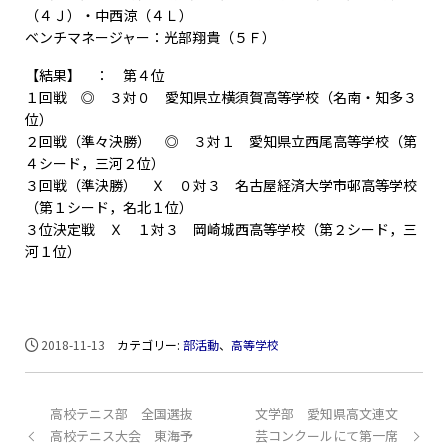
（４Ｊ）・中西涼（４Ｌ）
ベンチマネージャー：光部翔貴（５Ｆ）
【結果】 ： 第４位
１回戦 ◎ ３対０ 愛知県立横須賀高等学校（名南・知多３
位）
２回戦（準々決勝） ◎ ３対１ 愛知県立西尾高等学校（第
４シード，三河２位）
３回戦（準決勝） Ｘ ０対３ 名古屋経済大学市邨高等学校
（第１シード，名北１位）
３位決定戦 Ｘ １対３ 岡崎城西高等学校（第２シード，三
河１位）
2018-11-13
カテゴリー:
部活動
、
高等学校
高校テニス部 全国選抜
文学部 愛知県高文連文
高校テニス大会 東海予
芸コンクールにて第一席