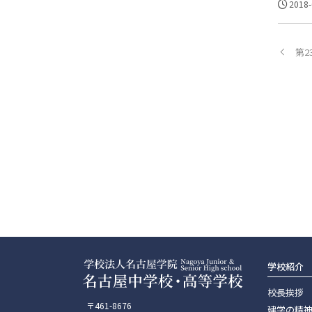
2018-
第
学校紹介
校長挨拶
〒461-8676
建学の精