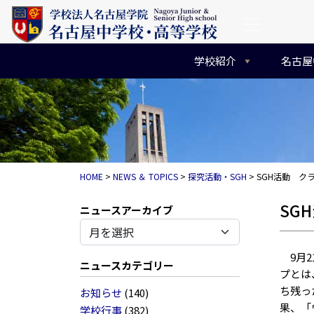
コンテンツへスキップ
メインナビゲーション
学校紹介
名古屋
HOME
>
NEWS ＆ TOPICS
>
探究活動・SGH
>
SGH活動 ク
SG
アーカイブ
9月2
ニュースカテゴリー
プとは
ち残っ
お知らせ
(140)
果、「
学校行事
(382)