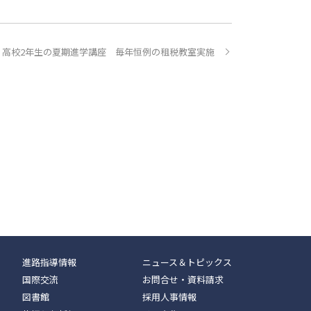
高校2年生の夏期進学講座 毎年恒例の租税教室実施
進路指導情報
ニュース＆トピックス
国際交流
お問合せ・資料請求
図書館
採用人事情報