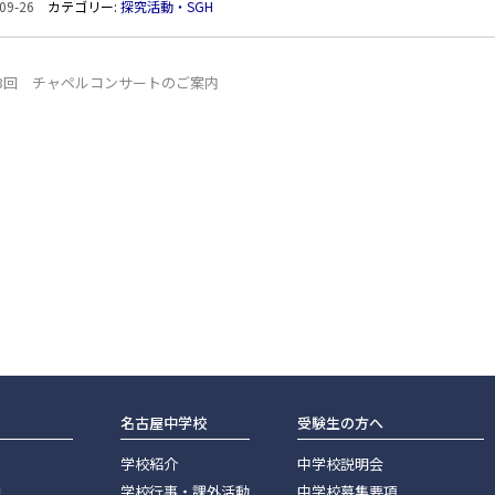
09-26
カテゴリー:
探究活動・SGH
23回 チャペルコンサートのご案内
名古屋中学校
受験生の方へ
学校紹介
中学校説明会
神
学校行事・課外活動
中学校募集要項